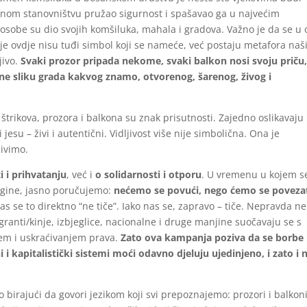
cilnom stanovništvu pružao sigurnost i spašavao ga u najvećim
sobe su dio svojih komšiluka, mahala i gradova. Važno je da se u
e ovdje nisu tuđi simbol koji se nameće, već postaju metafora naš
jivo.
Svaki prozor pripada nekome, svaki balkon nosi svoju priču
 čine sliku grada kakvog znamo, otvorenog, šarenog, živog i
štrikova, prozora i balkona su znak prisutnosti. Zajedno oslikavaju
u – živi i autentični. Vidljivost više nije simbolična. Ona je
ivimo.
ti i prihvatanju
, već i
o solidarnosti i otporu
. U vremenu u kojem s
argine, jasno poručujemo:
nećemo se povući, nego ćemo se poveza
s se to direktno “ne tiče”. Iako nas se, zapravo – tiče. Nepravda ne
nti/kinje, izbjeglice, nacionalne i druge manjine suočavaju se s
njem i uskraćivanjem prava.
Zato ova kampanja poziva da se borbe
 i kapitalistički sistemi moći odavno djeluju ujedinjeno, i zato i 
o birajući da govori jezikom koji svi prepoznajemo: prozori i balkon