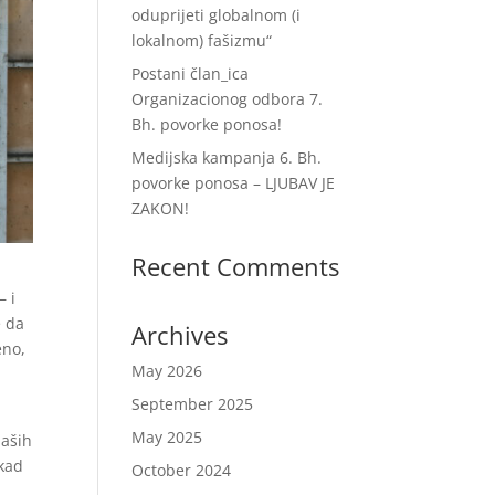
oduprijeti globalnom (i
lokalnom) fašizmu“
Postani član_ica
Organizacionog odbora 7.
Bh. povorke ponosa!
Medijska kampanja 6. Bh.
povorke ponosa – LJUBAV JE
ZAKON!
Recent Comments
– i
e da
Archives
eno,
May 2026
September 2025
May 2025
naših
ekad
October 2024