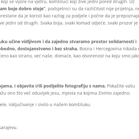
oji se vijore na vjetru, komšiluci koji žive jedni pored drugih. Uz
nam boje dobro stoje”
, podsjetnici su da različitost nije prijetnja, 
prestane da je koristi kao razlog za podjele i počne da je prepoznaj
ve jedni od drugih. Svaka boja, svaki komad odjeće, svaki prozor je
u učine vidljivom i da zajedno stvaramo prostor solidarnosti i
lobodno, dostojanstveno i bez straha.
Bosna i Hercegovina nikada 
hvaćeno kao strano, već naše, domaće, kao otvorenost na koju smo jak
ama, i objavite i/ili podijelite fotografiju s nama.
Pokažite vašu
kažu ono što već oduvijek jesu, mjesta na kojima živimo zajedno.
e, isključivanje i sivilo u našem komšiluku.
Sarajevu.