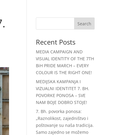
e
Ruta
Podrška
Discord
.
Recent Posts
MEDIA CAMPAIGN AND
VISUAL IDENTITY OF THE 7TH
BiH PRIDE MARCH – EVERY
COLOUR IS THE RIGHT ONE!
MEDIJSKA KAMPANJA I
VIZUALNI IDENTITET 7. BH.
POVORKE PONOSA – SVE
NAM BOJE DOBRO STOJE!
7. Bh. povorka ponosa:
„Raznolikost, zajedništvo i
poštovanje su naša tradicija.
Samo zajedno se možemo