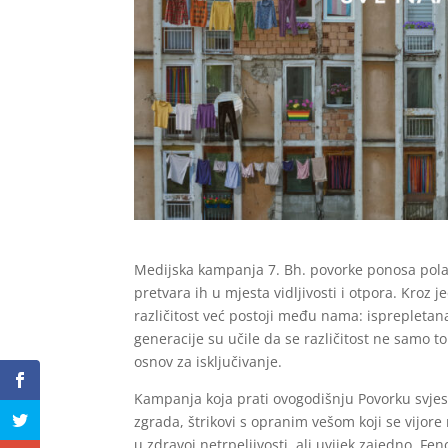
Medijska kampanja 7. Bh. povorke ponosa polaz
pretvara ih u mjesta vidljivosti i otpora. Kroz
različitost već postoji među nama: isprepletana
generacije su učile da se različitost ne samo to
osnov za isključivanje.
Kampanja koja prati ovogodišnju Povorku svjesn
zgrada, štrikovi s opranim vešom koji se vijore
u zdravoj netrpeljivosti, ali uvijek zajedno. 