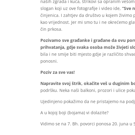
naših zgrada i kuća, štrikovi sa opranim vešom k
slogan koji uz ove fotografije i video ide,
“Sve 
činjenica. I zahtjev da društvo u kojem živimo 
kao vrijednost. Jer mi smo tu i ne okrećemo gla
čin prkosa.
Pozivamo sve građanke i građane da ovu poruk
prihvatanja, gdje svaka osoba može živjeti s
bila i ne smije biti mjesto gdje je različito s
ponosni.
Poziv za sve vas!
Napravite svoj štrik, okačite veš u duginim boj
podršku. Neka naši balkoni, prozori i ulice po
Ujedinjeno pokažimo da ne pristajemo na podjel
A u kojoj boji (bojama) vi dolazite?
Vidimo se na 7. Bh. povorci ponosa 20. juna u 