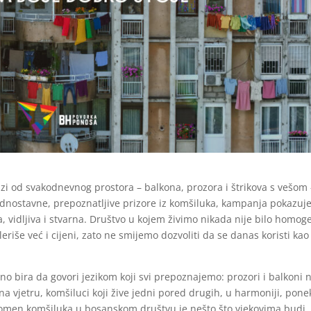
i od svakodnevnog prostora – balkona, prozora i štrikova s vešom 
 jednostavne, prepoznatljive prizore iz komšiluka, kampanja pokazuj
, vidljiva i stvarna. Društvo u kojem živimo nikada nije bilo homog
leriše već i cijeni, zato ne smijemo dozvoliti da se danas koristi kao
o bira da govori jezikom koji svi prepoznajemo: prozori i balkoni 
 na vjetru, komšiluci koji žive jedni pored drugih, u harmoniji, pon
Fenomen komšiluka u bosanskom društvu je nešto što vjekovima budi