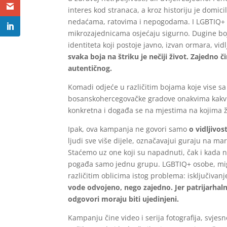
interes kod stranaca, a kroz historiju je domi
nedaćama, ratovima i nepogodama. I LGBTIQ+ o
mikrozajednicama osjećaju sigurno. Dugine boj
identiteta koji postoje javno, izvan ormara, vidl
svaka boja na štriku je nečiji život. Zajedno
autentičnog.
Komadi odjeće u različitim bojama koje vise sa 
bosanskohercegovačke gradove onakvima kakvi jes
konkretna i događa se na mjestima na kojima ž
Ipak, ova kampanja ne govori samo
o vidljivos
ljudi sve više dijele, označavajui guraju na m
Staćemo uz one koji su napadnuti, čak i kada na
pogađa samo jednu grupu. LGBTIQ+ osobe, migra
različitim oblicima istog problema: isključiva
vode odvojeno, nego zajedno. Jer patrijarhalni
odgovori moraju biti ujedinjeni.
Kampanju čine video i serija fotografija, svjesn