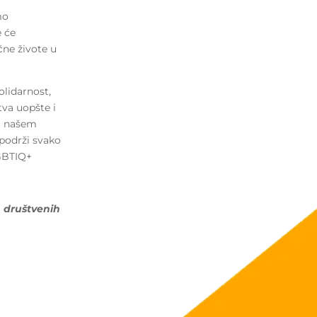
mo
e će
čne živote u
olidarnost,
va uopšte i
 u našem
 podrži svako
LGBTIQ+
 društvenih