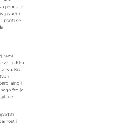
va ponos, a
življavamo
i boriti se
da
oj temi
e za ljudska
ruštvu. Kroz
tvo i
parcijalno i
 nego što je
njih ne
ipadati
darnost i