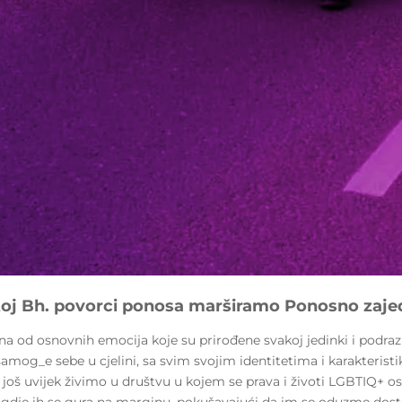
toj Bh. povorci ponosa marširamo Ponosno zaj
na od osnovnih emocija koje su prirođene svakoj jedinki i podra
amog_e sebe u cjelini, sa svim svojim identitetima i karakterist
 još uvijek živimo u društvu u kojem se prava i životi LGBTIQ+ o
 gdje ih se gura na marginu, pokušavajući da im se oduzme dost