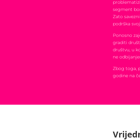
problematizi
segment borb
Zato savezni
podrška svo
Ponosno zaje
graditi druš
društvu, u k
ne odbijanje
Zbog toga, 
godine na če
Vrijed