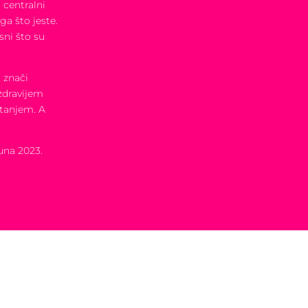
 centralni
a što jeste.
sni što su
 znači
 zdravijem
atanjem. A
una 2023.