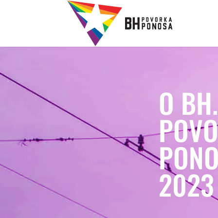
O BH
POVO
PONO
2023