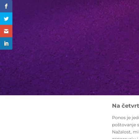
Na četvr
Ponos je jed
poštovanje s
Nažalost, mi
osporavaju i