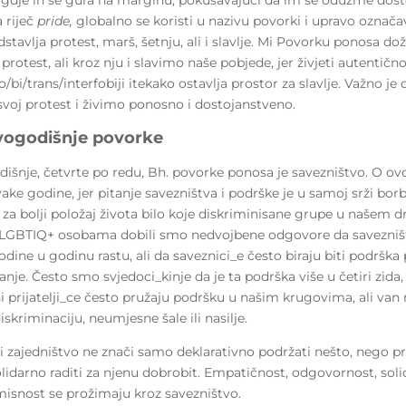
 riječ
pride,
globalno se koristi u nazivu povorki i upravo označa
stavlja protest, marš, šetnju, ali i slavlje. Mi Povorku ponosa do
 protest, ali kroz nju i slavimo naše pobjede, jer živjeti autentično 
bi/trans/interfobiji itekako ostavlja prostor za slavlje. Važno je 
voj protest i živimo ponosno i dostojanstveno.
vogodišnje povorke
šnje, četvrte po redu, Bh. povorke ponosa je savezništvo. O ov
ke godine, jer pitanje savezništva i podrške je u samoj srži borb
 za bolji položaj života bilo koje diskriminisane grupe u našem d
 LGBTIQ+ osobama dobili smo nedvojbene odgovore da savezniš
odine u godinu rastu, ali da saveznici_e često biraju biti podrška 
sanje. Često smo svjedoci_kinje da je ta podrška više u četiri zida,
ši prijatelji_ce često pružaju podršku u našim krugovima, ali van 
iskriminaciju, neumjesne šale ili nasilje.
i zajedništvo ne znači samo deklarativno podržati nešto, nego pr
solidarno raditi za njenu dobrobit. Empatičnost, odgovornost, soli
snost se prožimaju kroz savezništvo.