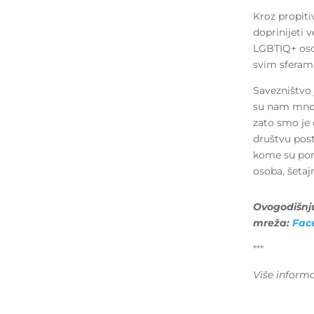
Kroz propit
doprinijeti 
LGBTIQ+ osob
svim sferam
Savezništvo 
su nam mnog
zato smo je
društvu post
kome su pom
osoba, šetaj
Ovogodišnj
mreža:
Fac
***
Više informa