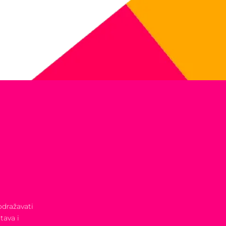
odražavati
tava i