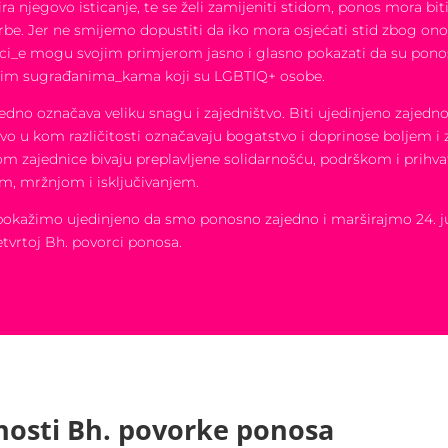
ra njegovo isticanje, te se želi zamijeniti stidom, ponos mora biti
e. Jer ne smijemo dopustiti da iko mora osjećati stid zbog onog
ci_e mogu svojim primjerom jasno i glasno pokazati da su pono
jim sugrađanima_kama koji su LGBTIQ+ osobe.
dno označava veliku snagu i zajedništvo. Biti ujedinjeno zajedno
tvo u kom različitosti označavaju bogatstvo i doprinose boljem i
om zajednice bivaju preplavljene solidarnošću, podrškom i prihv
m, mržnjom i isključivanjem.
pokažimo ujedinjeno da smo ponosno zajedno i marširajmo 24. j
tvrtoj Bh. povorci ponosa.
nosti Bh. povorke ponosa