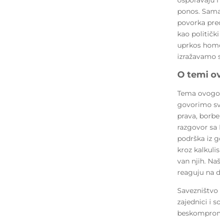
ponos. Sama
povorka pred
kao politički
uprkos homo/
izražavamo s
O temi o
Tema ovogodi
govorimo sva
prava, borbe
razgovor sa
podrška iz g
kroz kalkuli
van njih. Na
reaguju na d
Savezništvo 
zajednici i 
beskompromi