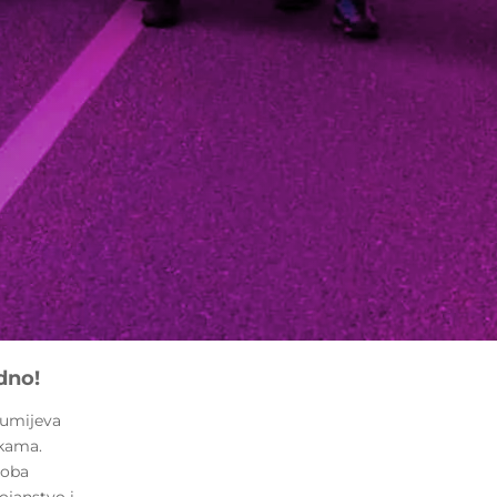
edno!
zumijeva
ikama.
soba
ojanstvo i