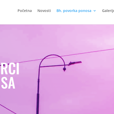
Početna
Novosti
Bh. povorka ponosa
Galerij
.
RCI
SA