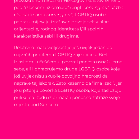
prevozu širom Bosne i Hercegovine. Istovremeno
pod “izlaskom iz ormara” (engl.
coming out of the
closet
ili samo
coming out
) LGBTIQ osobe
podrazumijevaju izražavanje svoje seksualne
orijentacije, rodnog identiteta i/ili spolnih
karakteristika sebi ili drugima.
Relativno mala vidljivost je još uvijek jedan od
najvećih problema LGBTIQ zajednice u BiH.
Izlaskom i učešćem u povorci ponosa osnažujemo
sebe, ali i ohrabrujemo druge LGBTIQ osobe koje
još uvijek nisu skupile dovoljno hrabrosti da
naprave taj iskorak. Zato kažemo da “ima izać’”, jer
je u pitanju povorka LGBTIQ osoba, koje zaslužuju
priliku da izađu iz ormara i ponosno zatraže svoje
mjesto pod Suncem.