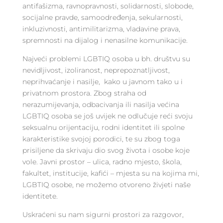
antifašizma, ravnopravnosti, solidarnosti, slobode,
socijalne pravde, samoodređenja, sekularnosti,
inkluzivnosti, antimilitarizma, vladavine prava,
spremnosti na dijalog i nenasilne komunikacije.
Najveći problemi LGBTIQ osoba u bh. društvu su
nevidljivost, izoliranost, neprepoznatljivost,
neprihvaćanje i nasilje, kako u javnom tako u i
privatnom prostora. Zbog straha od
nerazumijevanja, odbacivanja ili nasilja većina
LGBTIQ osoba se još uvijek ne odlučuje reći svoju
seksualnu orijentaciju, rodni identitet ili spolne
karakteristike svojoj porodici, te su zbog toga
prisiljene da skrivaju dio svog života i osobe koje
vole. Javni prostor – ulica, radno mjesto, škola,
fakultet, institucije, kafići – mjesta su na kojima mi,
LGBTIQ osobe, ne možemo otvoreno živjeti naše
identitete.
Uskraćeni su nam sigurni prostori za razgovor,