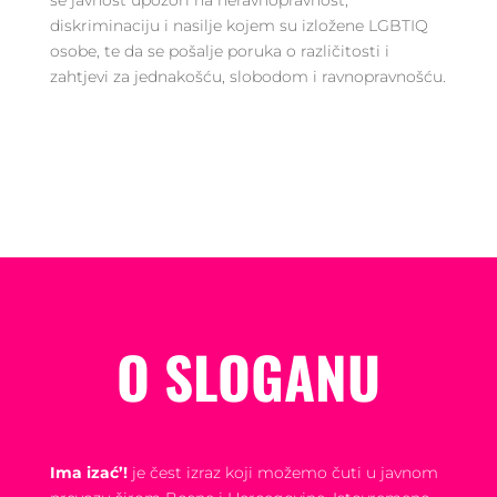
se javnost upozori na neravnopravnost,
diskriminaciju i nasilje kojem su izložene LGBTIQ
osobe, te da se pošalje poruka o različitosti i
zahtjevi za jednakošću, slobodom i ravnopravnošću.
O SLOGANU
Ima izać’!
je čest izraz koji možemo čuti u javnom