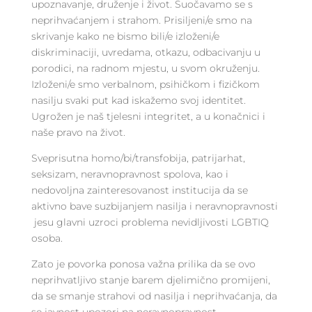
upoznavanje, druženje i život. Suočavamo se s
neprihvaćanjem i strahom. Prisiljeni/e smo na
skrivanje kako ne bismo bili/e izloženi/e
diskriminaciji, uvredama, otkazu, odbacivanju u
porodici, na radnom mjestu, u svom okruženju.
Izloženi/e smo verbalnom, psihičkom i fizičkom
nasilju svaki put kad iskažemo svoj identitet.
Ugrožen je naš tjelesni integritet, a u konačnici i
naše pravo na život.
Sveprisutna homo/bi/transfobija, patrijarhat,
seksizam, neravnopravnost spolova, kao i
nedovoljna zainteresovanost institucija da se
aktivno bave suzbijanjem nasilja i neravnopravnosti
jesu glavni uzroci problema nevidljivosti LGBTIQ
osoba.
Zato je povorka ponosa važna prilika da se ovo
neprihvatljivo stanje barem djelimično promijeni,
da se smanje strahovi od nasilja i neprihvaćanja, da