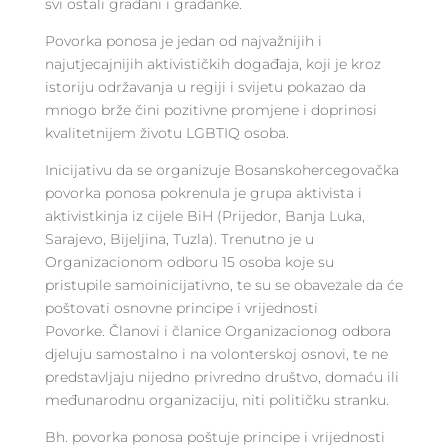
svi ostali građani i građanke.
Povorka ponosa je jedan od najvažnijih i
najutjecajnijih aktivističkih događaja, koji je kroz
istoriju održavanja u regiji i svijetu pokazao da
mnogo brže čini pozitivne promjene i doprinosi
kvalitetnijem životu LGBTIQ osoba.
Inicijativu da se organizuje Bosanskohercegovačka
povorka ponosa pokrenula je grupa aktivista i
aktivistkinja iz cijele BiH (Prijedor, Banja Luka,
Sarajevo, Bijeljina, Tuzla). Trenutno je u
Organizacionom odboru 15 osoba koje su
pristupile samoinicijativno, te su se obavezale da će
poštovati osnovne principe i vrijednosti
Povorke. Članovi i članice Organizacionog odbora
djeluju samostalno i na volonterskoj osnovi, te ne
predstavljaju nijedno privredno društvo, domaću ili
međunarodnu organizaciju, niti političku stranku.
Bh. povorka ponosa poštuje principe i vrijednosti