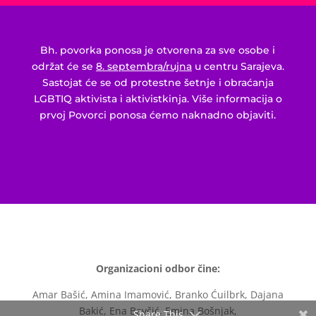
Bh. povorka ponosa je otvorena za sve osobe i
održat će se
8. septembra/rujna
u centru Sarajeva.
Sastojat će se od protestne šetnje i obraćanja
LGBTIQ aktivista i aktivistkinja. Više informacija o
prvoj Povorci ponosa ćemo naknadno objaviti.
Organizacioni odbor čine:
Amar Bašić, Amina Imamović, Branko Ćuilbrk, Dajana
Bakić, Ena Bavčić, Emina Bošnjak,
Share This