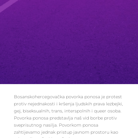
Bosanskohercegovačka povorka ponosa je protest
protiv nejednakosti i kršenja ljudskih prava lezbejki,
gej, biseksualnih, trans, interspolnih i queer osoba.
Povorka ponosa predstavlja naš vid borbe protiv
sveprisutnog nasilja. Povorkom ponosa
zahtijevamo jednak pristup javnom prostoru kao