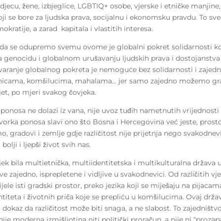
djecu, žene, izbjeglice, LGBTIQ+ osobe, vjerske i etničke manjin
oji se bore za ljudska prava, socijalnu i ekonomsku pravdu. To sv
kratije, a zarad kapitala i vlastitih interesa.
 da se odupremo svemu ovome je globalni pokret solidarnosti ko
a genocidu i globalnom urušavanju ljudskih prava i dostojanstv
tvaranje globalnog pokreta je nemoguće bez solidarnosti i zajedn
nicama, komšilucima, mahalama… jer samo zajedno možemo grad
ijet, po mjeri svakog čovjeka.
ponosa ne dolazi iz vana, nije uvoz tuđih nametnutih vrijednosti i
ovorka ponosa slavi ono što Bosna i Hercegovina već jeste, prost
o, gradovi i zemlje gdje različitost nije prijetnja nego svakodnevi
bolji i ljepši život svih nas.
jek bila multietnička, multiidentitetska i multikulturalna država u
žive zajedno, isprepletene i vidljive u svakodnevici. Od različitih vj
jele isti gradski prostor, preko jezika koji se miješaju na pijacam
entiteta i životnih priča koje se prepliću u komšilucima. Ovaj drža
a dokaz da različitost može biti snaga, a ne slabost. To zajedništv
nije moderna izmišljotina niti politički proračun, a nije ni “proza