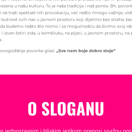
vezena u našu kulturu. To je naša tradicija i naš ponos. Bh. povo
i ne traži spektakl niti provokaciju, već nešto mnogo važnije, vidl
risutnost svih nas u javnom prostoru koji dijelimo bez straha, bez
 da budemo nešto što nismo i sa mogućnošću da živimo svoj iden
i izvan četiri zida, u komšiluku, na pijaci, u javnom prostoru, na 
 .
 ovogodišnje povorke glasi:
„Sve nam boje dobro stoje“
O SLOGANU
an jednostavnim i bliskim jezikom prenosi snažnu por