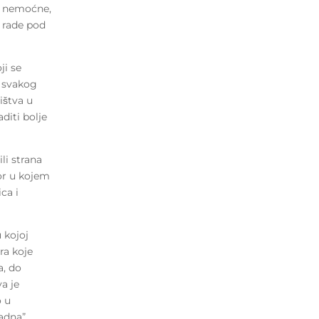
e, nemoćne,
e rade pod
ji se
a svakog
ištva u
iti bolje
li strana
or u kojem
ca i
 kojoj
era koje
a, do
va je
o u
padna”