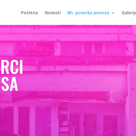
Početna
Novosti
Bh. povorka ponosa
Galerij
.
RCI
SA