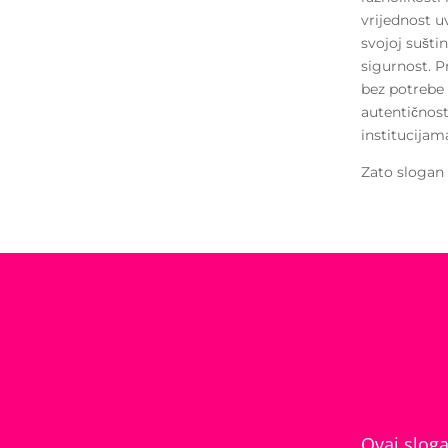
vrijednost u
svojoj suštin
sigurnost. P
bez potrebe
autentičnost 
institucijama
Zato slogan
Ovaj slog