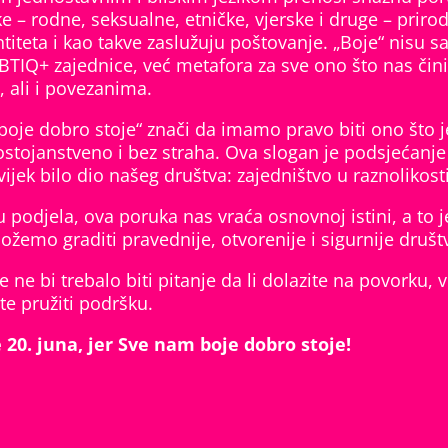
ke – rodne, seksualne, etničke, vjerske i druge – priro
titeta i kao takve zaslužuju poštovanje. „Boje“ nisu 
TIQ+ zajednice, već metafora za sve ono što nas čin
a, ali i povezanima.
boje dobro stoje“ znači da imamo pravo biti ono što 
dostojanstveno i bez straha. Ova slogan je podsjećanj
vijek bilo dio našeg društva: zajedništvo u raznolikosti
podjela, ova poruka nas vraća osnovnoj istini, a to 
žemo graditi pravednije, otvorenije i sigurnije društ
 ne bi trebalo biti pitanje da li dolazite na povorku, v
ite pružiti podršku.
 20. juna, jer Sve nam boje dobro stoje!