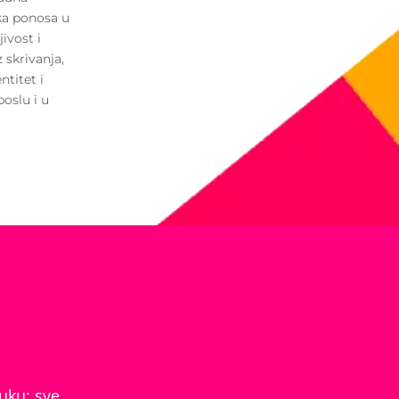
rka ponosa u
jivost i
 skrivanja,
titet i
poslu i u
uku: sve