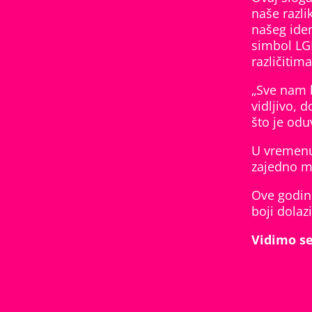
naše razli
našeg iden
simbol LGB
različitim
„Sve nam 
vidljivo, 
što je odu
U vremenu 
zajedno mo
Ove godine
boji dolaz
Vidimo se