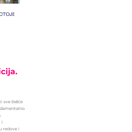
cija.
ti sve češće
undamentalno
a
 i
ju redove i