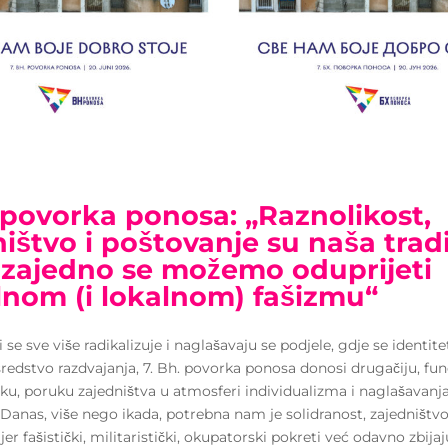
 povorka ponosa: „Raznolikost,
ištvo i poštovanje su naša tradi
zajedno se možemo oduprijeti
lnom (i lokalnom) fašizmu“
i se sve više radikalizuje i naglašavaju se podjele, gdje se identite
sredstvo razdvajanja, 7. Bh. povorka ponosa donosi drugačiju, f
ku, poruku zajedništva u atmosferi individualizma i naglašavanj
. Danas, više nego ikada, potrebna nam je solidranost, zajedništvo
jer fašistički, militaristički, okupatorski pokreti već odavno zbija