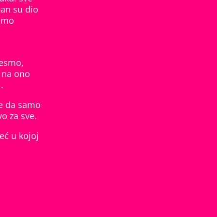
dan su dio
samo
i
jesmo,
e na ono
.
je da samo
vo za sve.
eć u kojoj