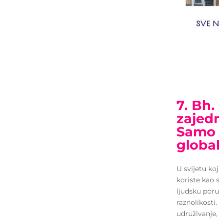
7. Bh.
zajedn
Samo 
globa
U svijetu koj
koriste kao 
ljudsku poru
raznolikosti
udruživanje, 