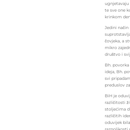
ugnjetavaju 
te sve one k
krinkom demo
Jedini način
suprotstavlj
čovjeka, a s
mikro zajed
društvo i sv
Bh. povorka 
ideja, Bh. p
svi pripadam
preduslov za 
BiH je oduvi
različitosti 
stoljećima di
različitih id
oduvijek bil
raznolikosti 