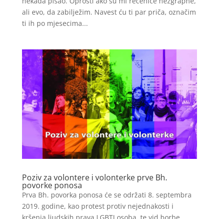
nekada pisao. Oprosti ako su mi rečenice nezgrapne,
ali evo, da zabilježim. Navest ću ti par priča, označim
ti ih po mjesecima...
Poziv za volontere i volonterke prve Bh.
povorke ponosa
Prva Bh. povorka ponosa će se održati 8. septembra
2019. godine, kao protest protiv nejednakosti i
kršenja ljudskih prava LGBTI osoba, te vid borbe