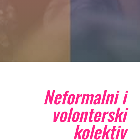
Neformalni i
volonterski
kolektiv