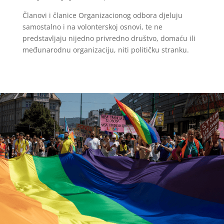
Članovi i članice Organizacionog odbora djeluju
samostalno i na volonterskoj osnovi, te ne
predstavljaju nijedno privredno društvo, domaću ili
međunarodnu organizaciju, niti političku stranku.