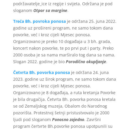
podržavatelje_ice iz regije i svijeta.
Održana je pod
sloganom
Otpor sa margine
.
Treća Bh. povroka ponosa
je održana 25. juna 2022.
godine uz prošireni program, ne samo tokom dana
povorke, već i kroz cijeli Mjesec ponosa.
Organizovano je preko 10 događaja u 3 bh. grada,
koncert nakon povorke, te po prvi put i party. Preko
2000 osoba je sa nama marširalo tog dana sa nama.
Slogan 2022. godine je bio
Porodično okupljanje
.
Četvrta Bh. povorka ponosa
je održana 24. juna
2023. godine uz širok program, ne samo tokom dana
povorke, već i kroz cijeli Mjesec ponosa.
Organizovano je 8 događaja
,
a ruta kretanja Povorke
je bila drugačija. Četvrta Bh. povorka ponosa kretala
se od Zemaljskog muzeja, Obalom do Narodnog
pozorišta. Protestnoj šetnji pristustvovalo je 2000
ljudi pod sloganom
Ponosno zajedno
. Završni
program čertvrte Bh.povorke ponosa upotpunili su