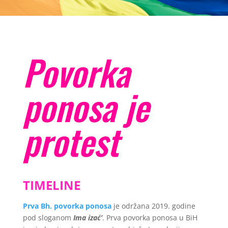
Povorka
ponosa je
protest
TIMELINE
Prva Bh. povorka ponosa
je održana 2019. godine
pod sloganom
Ima izać’
. Prva povorka ponosa u BiH