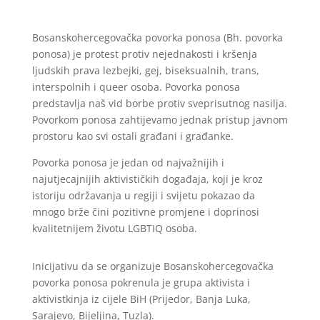
Bosanskohercegovačka povorka ponosa (Bh. povorka
ponosa) je protest protiv nejednakosti i kršenja
ljudskih prava lezbejki, gej, biseksualnih, trans,
interspolnih i queer osoba. Povorka ponosa
predstavlja naš vid borbe protiv sveprisutnog nasilja.
Povorkom ponosa zahtijevamo jednak pristup javnom
prostoru kao svi ostali građani i građanke.
Povorka ponosa je jedan od najvažnijih i
najutjecajnijih aktivističkih događaja, koji je kroz
istoriju održavanja u regiji i svijetu pokazao da
mnogo brže čini pozitivne promjene i doprinosi
kvalitetnijem životu LGBTIQ osoba.
Inicijativu da se organizuje Bosanskohercegovačka
povorka ponosa pokrenula je grupa aktivista i
aktivistkinja iz cijele BiH (Prijedor, Banja Luka,
Sarajevo, Bijeljina, Tuzla).