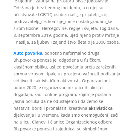
je ujedno i zadnja na prostoru bivše Jugoslavije.
Održana je bez ijednog incidenta, a u njoj su
učestvovale LGBTIQ osobe, naši_e prijatelji_ice,
podržavatelji_ce, komšije_inice i ostali građani_ke
širom Bosne i Hercegovine, regije i svijeta. Tog dana,
8. septembra 2019. godine, ujedinjeno protiv mržnje
i nasilja, za ljubav i zajendištvo, šetalo je 3000 osoba.
Auto povorka
, odnosno neformalno druga
Bh.povorka ponosa je odgođena u fizičkom,
klasičnom obliku, usljed povećanja broja zaraženih
korona virusom. Ipak, uz procjenu važnosti podizanja
vidljivosti i aktivističkih aktivnosti, Organizacioni
odbor 2020 je organizovao niz uličnih akcija i
događaja, kao i online program, kojim je poslana
jasna poruka da ne odustajemo i da ćemo se
nastaviti boriti i pronalaziti kreativna
aktivistička
djelovanja i u vremenu kada smo onemogućeni izaći
na ulicu. Članovi i članice Organizacionog odbora
Bh.povorke ponosa i zajednica su simboličnom