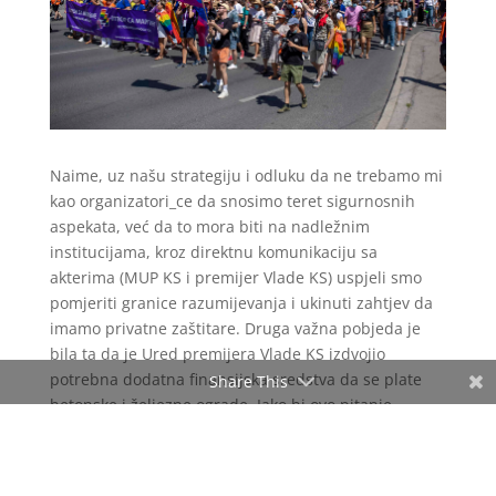
Naime, uz našu strategiju i odluku da ne trebamo mi
kao organizatori_ce da snosimo teret sigurnosnih
aspekata, već da to mora biti na nadležnim
institucijama, kroz direktnu komunikaciju sa
akterima (MUP KS i premijer Vlade KS) uspjeli smo
pomjeriti granice razumijevanja i ukinuti zahtjev da
imamo privatne zaštitare. Druga važna pobjeda je
bila ta da je Ured premijera Vlade KS izdvojio
potrebna dodatna finansijska sredstva da se plate
Share This
betonske i željezne ograde. Iako bi ovo pitanje
trebalo biti zakonski riješeno uz usklađivanje Zakona
o javnom okupljanju sa EU standardima, raduje nas
da čak i bez te promjene, možemo vidjeti da uz volju