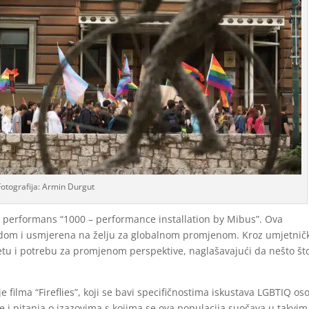
Fotografija: Armin Durgut
 performans “1000 – performance installation by Mibus”. Ova
endom i usmjerena na želju za globalnom promjenom. Kroz umjetnič
ijetu i potrebu za promjenom perspektive, naglašavajući da nešto št
 filma “Fireflies”, koji se bavi specifičnostima iskustava LGBTIQ os
e i pitanja o izazovima s kojima se ova populacija suočava u takvim