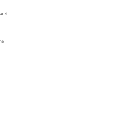
đanki
 na
h