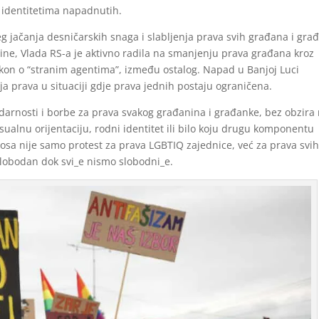
m identitetima napadnutih.
g jačanja desničarskih snaga i slabljenja prava svih građana i gra
ine, Vlada RS-a je aktivno radila na smanjenju prava građana kroz
zakon o “stranim agentima”, između ostalog. Napad u Banjoj Luci
ja prava u situaciji gdje prava jednih postaju ograničena.
darnosti i borbe za prava svakog građanina i građanke, bez obzira
ksualnu orijentaciju, rodni identitet ili bilo koju drugu komponentu
sa nije samo protest za prava LGBTIQ zajednice, već za prava svi
 slobodan dok svi_e nismo slobodni_e.