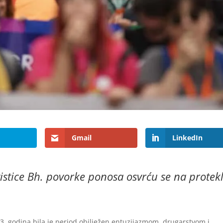
Gmail
LinkedIn
ivistice Bh. povorke ponosa osvrću se na protek
 godina bila je period obilježen entuzijazmom, drugarstvom i