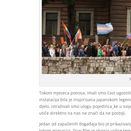
Tokom mjeseca ponosa, imali smo čast ugostiti
instalacija bila je inspirisana japanskom leg
djelo, istraživali smo ulogu pojedinca_ke u sv
utiče direktno na nas ne znači da ne postoji.
Jedan od zapaženih događaja bio je prikazivanje
tokom migracija. Ovaj film je otvorio važne tem