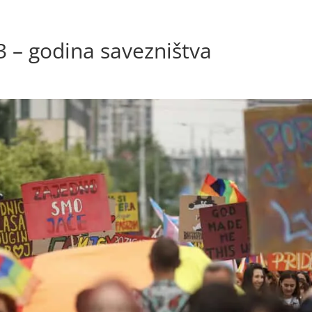
Početna
Novosti
Bh. povorka ponosa
Galerij
 – godina savezništva