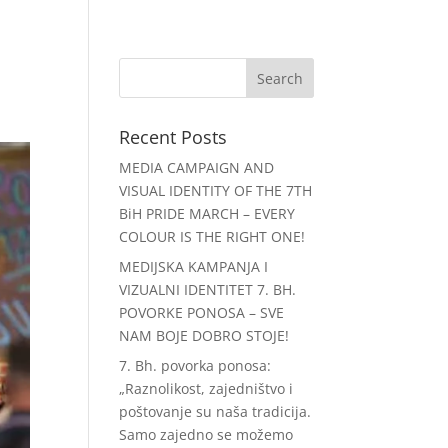
e
Ruta
Podrška
Discord
Recent Posts
MEDIA CAMPAIGN AND
VISUAL IDENTITY OF THE 7TH
BiH PRIDE MARCH – EVERY
COLOUR IS THE RIGHT ONE!
MEDIJSKA KAMPANJA I
VIZUALNI IDENTITET 7. BH.
POVORKE PONOSA – SVE
NAM BOJE DOBRO STOJE!
7. Bh. povorka ponosa:
„Raznolikost, zajedništvo i
poštovanje su naša tradicija.
Samo zajedno se možemo