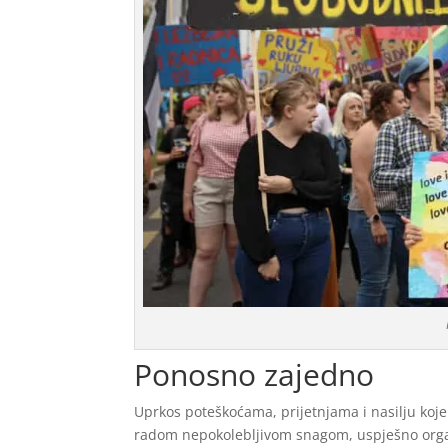
Ponosno zajedno
Uprkos poteškoćama, prijetnjama i nasilju koje s
radom nepokolebljivom snagom, uspješno organi