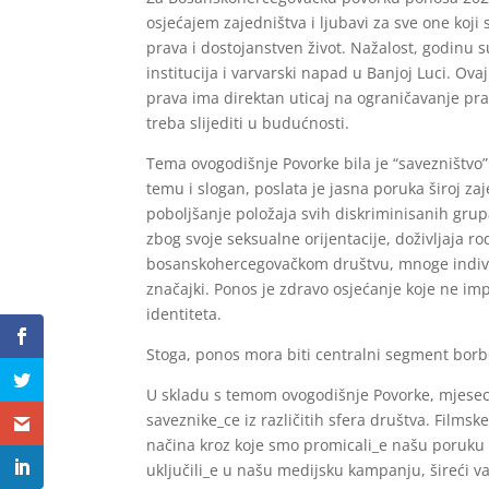
osjećajem zajedništva i ljubavi za sve one koji
prava i dostojanstven život. Nažalost, godinu su
institucija i varvarski napad u Banjoj Luci. O
prava ima direktan uticaj na ograničavanje prava
treba slijediti u budućnosti.
Tema ovogodišnje Povorke bila je “savezništvo
temu i slogan, poslata je jasna poruka široj zaj
poboljšanje položaja svih diskriminisanih gru
zbog svoje seksualne orijentacije, doživljaja rod
bosanskohercegovačkom društvu, mnoge indivi
značajki. Ponos je zdravo osjećanje koje ne imp
identiteta.
Stoga, ponos mora biti centralni segment borb
U skladu s temom ovogodišnje Povorke, mjesec 
saveznike_ce iz različitih sfera društva. Films
načina kroz koje smo promicali_e našu poruku l
uključili_e u našu medijsku kampanju, šireći v