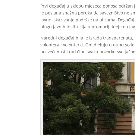
Prvi događaj u sklopu mjeseca ponosa održan 
je poslana snažna poruka da savezništvo ne zn
javno iskazivanje podrške na ulicama. Događaj 
ulogu javnih institucija u promociji ideje da ja
Naredni događaj bila je izrada transparenata, ko
volontera i volonterki. Oni djeluju u duhu soli
posvećenost i rad čine svaku povorku sve jačo