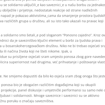
 su se solidarno uključili_e kao saveznici_e u našu borbu za jednakos
 obilježile i prijetnje, nedostatak reakcije od strane nadležnih
vaj napad je pokazao aktivistima_cama da smanjenje prostora ljudski
 različitih grupa u društvu, ali su isto tako ukazali na pravac koji
” a solidarno smo šetali_e pod sloganom “Ponosno zajedno”. Kroz o
ednici da je savezništvo ključni element u borbi za ljudska prava i
pa u bosanskohercegovačkom društvu. Niko ne bi trebao osjećati s
a ili načina života koji ne šteti nikome. Ipak, u
due su prisiljene osjećati sram umjesto ponosa zbog gore navede
licira superiornost nad drugima, već prihvatanje i poštovanje vlast
e. Ne smijemo dopustiti da bilo ko osjeća sram zbog onoga što jest
ponosa bio je obogaćen različitim događajima koji su okupili
ke projekcije, panel diskusije i umjetnički performansi su samo neki 
jubavi i solidarnosti. Mnoge saveznice i saveznici su se aktivno
ažnu poruku o značaju savezništva.