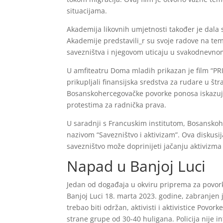
situacijama.
Akademija likovnih umjetnosti također je dala
Akademije predstavili_r su svoje radove na temu
savezništva i njegovom uticaju u svakodnevnom
U amfiteatru Doma mladih prikazan je film “PRID
prikupljali finansijska sredstva za rudare u štra
Bosanskohercegovačke povorke ponosa iskazuj
protestima za radnička prava.
U saradnji s Francuskim institutom, Bosansko
nazivom “Savezništvo i aktivizam”. Ova diskusij
savezništvo može doprinijeti jačanju aktivizma
Napad u Banjoj Luci
Jedan od događaja u okviru priprema za povorku,
Banjoj Luci 18. marta 2023. godine, zabranjen 
trebao biti održan, aktivisti i aktivistice Povork
strane grupe od 30-40 huligana. Policija nije i