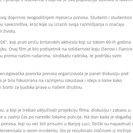
 svoj doprinos ovogodišnjem mjesecu ponosa. Studenti i studentice
 savezništva, kroz koje su izrazili svoja razmišljanja o značaju
 životu.
E”, koji prati priču britanskih aktivista koji su tokom 80-ih godina
jku. Ovaj film je bio podsjetnik na solidarnost koju članovi i članice
u prema našim rudarima, sindikatu radnika, te podršku svim
hercegovačka povorka ponosa organizovala je panel diskusiju pod
a je bila fokusirana na razmjenu iskustava i ideja o tome kako
 i borbi za ljudska prava u našem društvu.
 a koji je trebao uključivati projekciju filma, diskusiju i zabavu u
je u zadnji čas po naredbi lokalne policije. Na dan kada je događaj
e ponosa, koji su već bili prisutni u Banjoj Luci, fizički su napadnuti
ntervenisala u ovom incidentu, što je rezultiralo zločinom iz mržnje