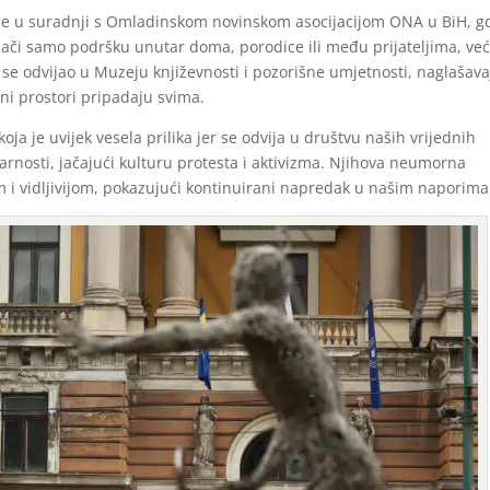
je u suradnji s Omladinskom novinskom asocijacijom ONA u BiH, g
ači samo podršku unutar doma, porodice ili među prijateljima, već
se odvijao u Muzeju književnosti i pozorišne umjetnosti, naglašava
vni prostori pripadaju svima.
ja je uvijek vesela prilika jer se odvija u društvu naših vrijednih
darnosti, jačajući kulturu protesta i aktivizma. Njihova neumorna
m i vidljivijom, pokazujući kontinuirani napredak u našim naporima