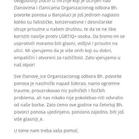
ovogodišnji zločin iz mržnje koji je učinjen nad
članovima i članicama Organizacionog odbora Bh.
povorke ponosa u Banjaluci je još jednom naglasio
koliko su fašističke, konzervativne i desničarske
struje prisutne u našem društvu, te da se ne libe
koristiti nasilje protiv LGBTIQ+ osoba. Da bismo im se
usprotivili moramo biti glasni, vidljivi i prisutni na
ulici. Mi vjerujemo da je više onih koji su dobri,
empatični i otvoreni za različitost. Zato vjerujemo u
naš otpor!
Sve članove_ice Organizacionog odbora Bh. povorke
ponosa je nasilnički napad šokirao, nanio ogromne
traume, prouzrokovao niz psihičkih i fizičkih
problema, ali nas nikako nije pokolebao niti odvratio
od naše borbe. Zato ćemo ove godine na četvrtoj Bh.
povorci ponosa ujedinjeno, ponosno zajedno, biti još
više glasniji_e.
U tome nam treba vaša pomoć.