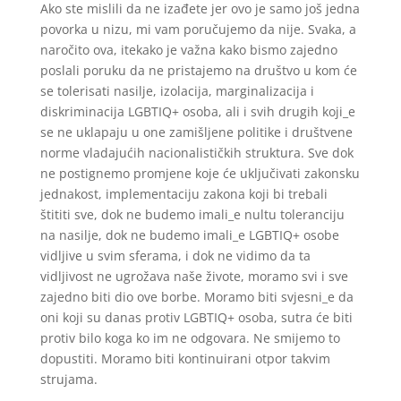
Ako ste mislili da ne izađete jer ovo je samo još jedna
povorka u nizu, mi vam poručujemo da nije. Svaka, a
naročito ova, itekako je važna kako bismo zajedno
poslali poruku da ne pristajemo na društvo u kom će
se tolerisati nasilje, izolacija, marginalizacija i
diskriminacija LGBTIQ+ osoba, ali i svih drugih koji_e
se ne uklapaju u one zamišljene politike i društvene
norme vladajućih nacionalističkih struktura. Sve dok
ne postignemo promjene koje će uključivati zakonsku
jednakost, implementaciju zakona koji bi trebali
štititi sve, dok ne budemo imali_e nultu toleranciju
na nasilje, dok ne budemo imali_e LGBTIQ+ osobe
vidljive u svim sferama, i dok ne vidimo da ta
vidljivost ne ugrožava naše živote, moramo svi i sve
zajedno biti dio ove borbe. Moramo biti svjesni_e da
oni koji su danas protiv LGBTIQ+ osoba, sutra će biti
protiv bilo koga ko im ne odgovara. Ne smijemo to
dopustiti. Moramo biti kontinuirani otpor takvim
strujama.