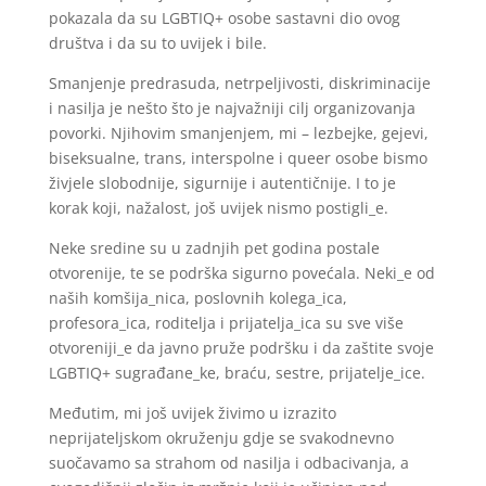
pokazala da su LGBTIQ+ osobe sastavni dio ovog
društva i da su to uvijek i bile.
Smanjenje predrasuda, netrpeljivosti, diskriminacije
i nasilja je nešto što je najvažniji cilj organizovanja
povorki. Njihovim smanjenjem, mi – lezbejke, gejevi,
biseksualne, trans, interspolne i queer osobe bismo
živjele slobodnije, sigurnije i autentičnije. I to je
korak koji, nažalost, još uvijek nismo postigli_e.
Neke sredine su u zadnjih pet godina postale
otvorenije, te se podrška sigurno povećala. Neki_e od
naših komšija_nica, poslovnih kolega_ica,
profesora_ica, roditelja i prijatelja_ica su sve više
otvoreniji_e da javno pruže podršku i da zaštite svoje
LGBTIQ+ sugrađane_ke, braću, sestre, prijatelje_ice.
Međutim, mi još uvijek živimo u izrazito
neprijateljskom okruženju gdje se svakodnevno
suočavamo sa strahom od nasilja i odbacivanja, a